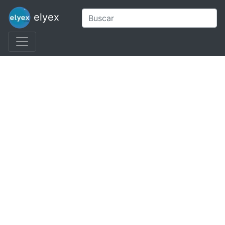
elyex