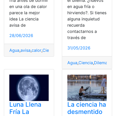
fría antes de dormir
el dilema: ¿huevos
en una ola de calor
en agua fría o
parece la mejor
hirviendo?. Si tienes
idea La ciencia
alguna inquietud
avisa de
recuerda
contactarnos a
28/06/2026
través de
31/05/2026
Agua
,
avisa
,
calor
,
Ciencia
,
Dormir
,
ducharse
,
Error
,
Fría
,
Ol
Agua
,
Ciencia
,
Dilema
,
Fría
Luna Llena
La ciencia ha
Fría La
desmentido