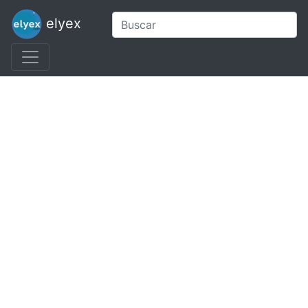
elyex