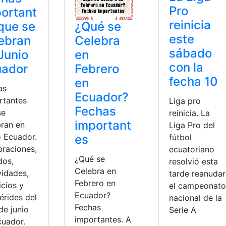
Pro
ortant
reinicia
¿Qué se
que se
este
Celebra
ebran
sábado
en
Junio
con la
Febrero
uador
fecha 10
en
as
Ecuador?
rtantes
Liga pro
Fechas
se
reinicia. La
important
bran en
Liga Pro del
o Ecuador.
es
fútbol
braciones,
ecuatoriano
¿Qué se
dos,
resolvió esta
Celebra en
vidades,
tarde reanudar
Febrero en
icios y
el campeonato
Ecuador?
érides del
nacional de la
Fechas
de junio
Serie A
importantes. A
cuador.