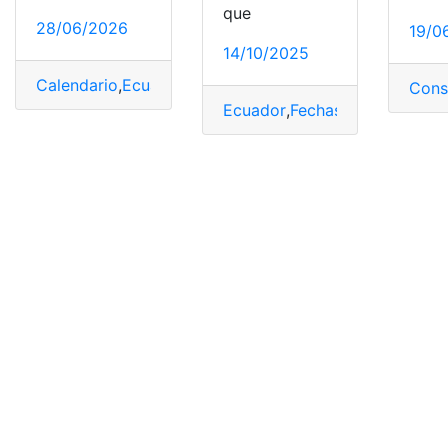
que
28/06/2026
19/0
14/10/2025
Calendario
,
Ecuador
,
Fechas
,
Fechas cívicas
,
Fechas de P
Cons
Ecuador
,
Fechas
,
fechas impor