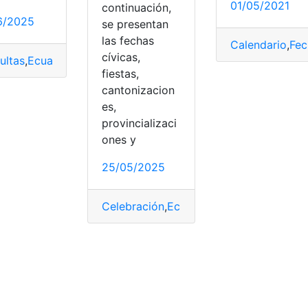
01/05/2021
continuación,
6/2025
se presentan
las fechas
Calendario
,
Fec
cívicas,
ostulación
,
fechas importantes
ultas
,
Ecuador
,
Fechas
,
fechas importantes
fiestas,
tantes
,
Herramientas Ecuador
,
Historia
cantonizacion
es,
provincializaci
ones y
25/05/2025
Celebración
,
Ecuador
,
Febrero
,
Fechas
,
fe