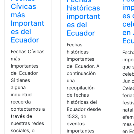
Cívicas
imp
históricas
más
es 
important
Important
cel
es del
es del
en 
Ecuador
Ecuador
Ec
Fechas
Fechas Cívicas
históricas
Fech
más
importantes
impo
Importantes
del Ecuador. A
que 
del Ecuador –
continuación
cele
Si tienes
una
Juni
alguna
recopilación
Cele
inquietud
de fechas
feria
recuerda
históricas del
festi
contactarnos a
Ecuador desde
natal
través de
1533, de
efem
nuestras redes
eventos
mes 
sociales, o
importantes
en E