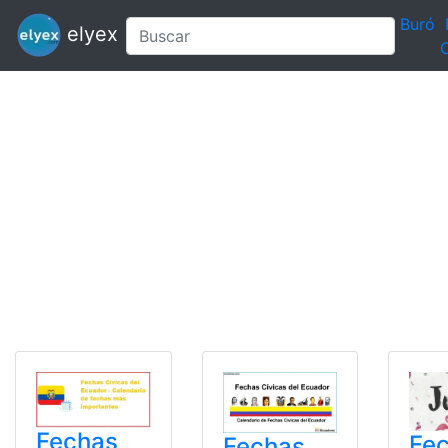
Buró
elyex
C
Fechas
Fe
Fechas