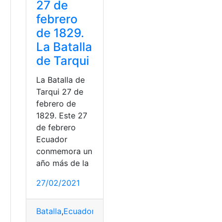
27 de
febrero
de 1829.
La Batalla
de Tarqui
La Batalla de
Tarqui 27 de
febrero de
1829. Este 27
de febrero
Ecuador
conmemora un
año más de la
27/02/2021
Batalla
,
Ecuador
,
Ecuador
,
fechas importantes
,
La B