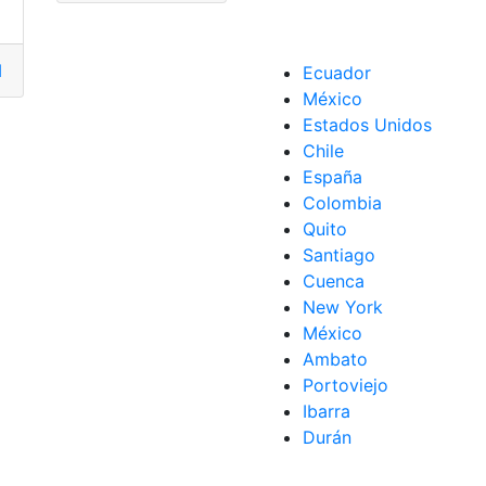
has
,
fechas importantes
,
Fútbol
,
Futbolistas
,
Liga de Quito
,
Lig
Ecuador
México
Estados Unidos
Chile
España
Colombia
Quito
Santiago
Cuenca
New York
chas importantes
México
Ambato
Portoviejo
Ibarra
Durán