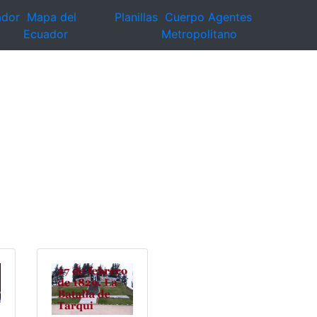
ador
Mapa del
Planillas
Cuerpo Agentes
Ecuador
Metropolitano