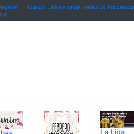
Registro
Ecuador
Universidades
Vehículos
Educarecu
ivil
La Liga
chas