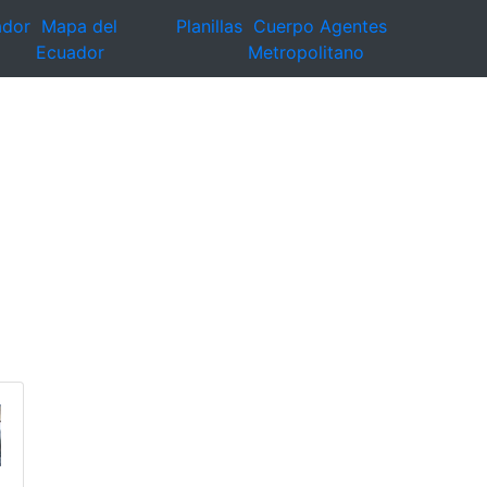
ador
Mapa del
Planillas
Cuerpo Agentes
Ecuador
Metropolitano