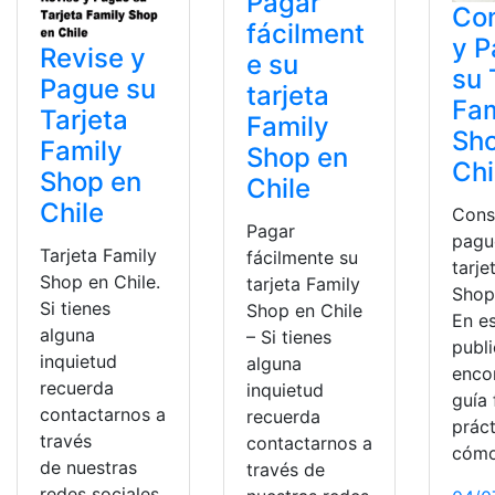
Pagar
Con
fácilment
y 
Revise y
e su
su 
Pague su
tarjeta
Fam
Tarjeta
Family
Sh
Family
Shop en
Chi
Shop en
Chile
Chile
Cons
Pagar
pagu
Tarjeta Family
fácilmente su
tarje
Shop en Chile.
tarjeta Family
Shop
Si tienes
Shop en Chile
En e
alguna
– Si tienes
publ
inquietud
alguna
enco
recuerda
inquietud
guía 
contactarnos a
recuerda
prác
través
contactarnos a
cóm
de nuestras
través de
redes sociales,