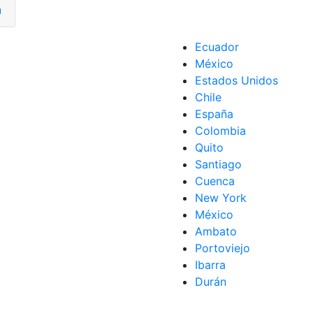
hop
,
pagar
,
Revisar
,
Tarjeta
Ecuador
y Shop
,
Pagos
México
Estados Unidos
Chile
España
Colombia
Quito
Santiago
Cuenca
New York
México
Ambato
Portoviejo
Ibarra
Durán