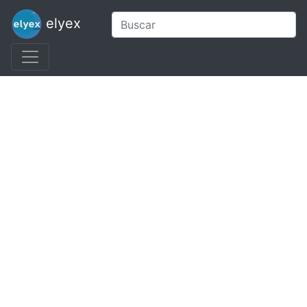
elyex