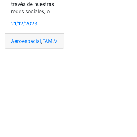
través de nuestras
redes sociales, o
21/12/2023
Aeroespacial
,
FAM
,
México
,
Proceso de admisión
,
Requis