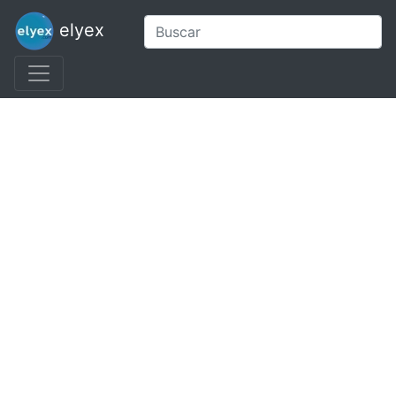
elyex