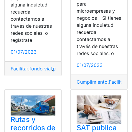
para
alguna inquietud
microempresas y
recuerda
negocios – Si tienes
contactarnos a
alguna inquietud
través de nuestras
recuerda
redes sociales, o
contactarnos a
regístrate
través de nuestras
01/07/2023
redes sociales, o
01/07/2023
Facilitar
,
fondo vial
,
pagar
,
placa
,
Servipagos
Cumplimiento
,
Facilitar
,
N
Rutas y
SAT publica
recorridos de