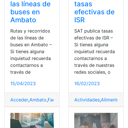
tasas
las líneas de
efectivas de
buses en
ISR
Ambato
SAT publica tasas
Rutas y recorridos
efectivas de ISR –
de las líneas de
Si tienes alguna
buses en Ambato –
inquietud recuerda
Si tienes alguna
contactarnos a
inquietud recuerda
través de nuestras
contactarnos a
redes sociales, o
través de
16/02/2023
15/04/2023
Actividades
,
Alimentos
,
C
Acceder
,
Ambato
,
Facilitar
,
Municipio
,
rutas