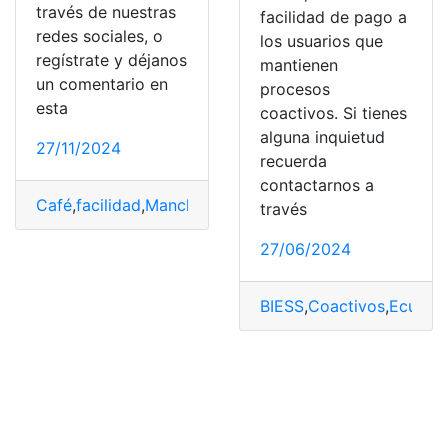
través de nuestras
facilidad de pago a
redes sociales, o
los usuarios que
regístrate y déjanos
mantienen
un comentario en
procesos
esta
coactivos. Si tienes
alguna inquietud
27/11/2024
recuerda
contactarnos a
Café
,
facilidad
,
Manchas
,
Quitar
,
Ropa
través
27/06/2024
BIESS
,
Coactivos
,
Ecuado