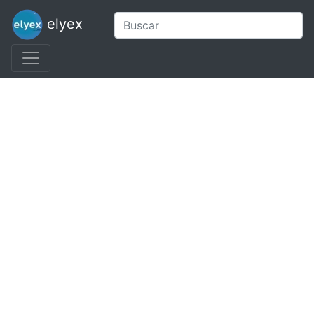
elyex