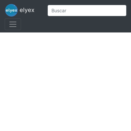
elyex