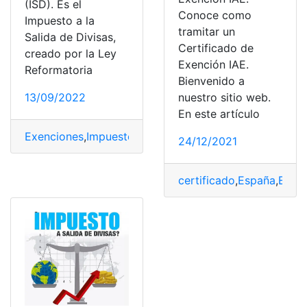
(ISD). Es el
Conoce como
Impuesto a la
tramitar un
Salida de Divisas,
Certificado de
creado por la Ley
Exención IAE.
Reformatoria
Bienvenido a
nuestro sitio web.
13/09/2022
En este artículo
Exenciones
,
Impuesto
,
Salida de Divisas
,
SRI
,
Tasas
24/12/2021
certificado
,
España
,
Exen