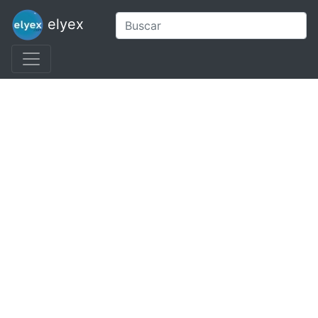
elyex