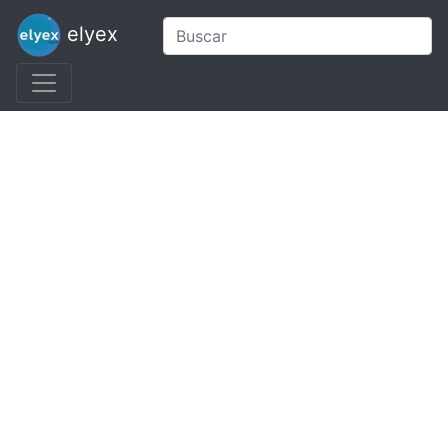
elyex