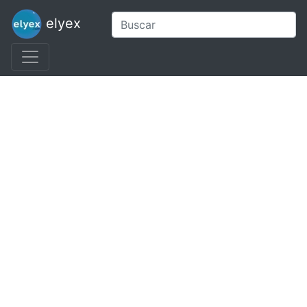
elyex