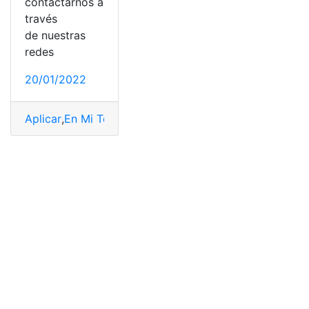
contactarnos a
través
de nuestras
redes
20/01/2022
Aplicar
,
En Mi Terreno Mi Casa
,
Guayaquil
,
Programas
,
R