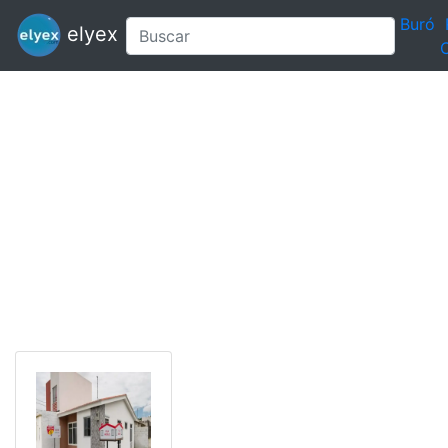
Buró
elyex
C