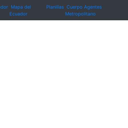
ador
Mapa del
Planillas
Cuerpo Agentes
Ecuador
Metropolitano