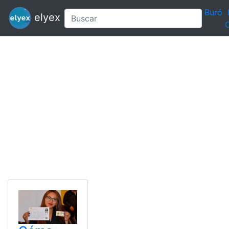
Buró
elyex
C