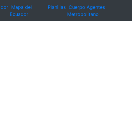
ador
Mapa del
Planillas
Cuerpo Agentes
Ecuador
Metropolitano