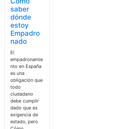
Cómo
saber
dónde
estoy
Empadro
nado
El
empadronamie
nto en España
es una
obligación que
todo
ciudadano
debe cumplir
dado que es
exigencia de
estado, pero
Cómo