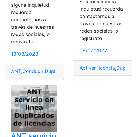
Si tienes alguna
alguna inquietud
inquietud recuerda
recuerda
contactarnos a
contactarnos a
través de nuestras
través de nuestras
redes sociales, o
redes sociales, o
regístrate
regístrate
08/07/2022
13/03/2023
Activar licencia
,
Duplicad
ANT
,
Conducir
,
Duplicado
,
Duplicados de licencias
,
paga
ANT servicio