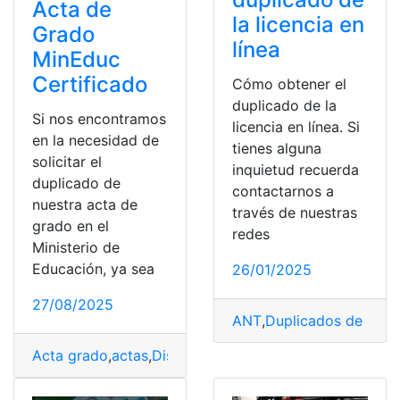
Acta de
la licencia en
Grado
línea
MinEduc
Certificado
Cómo obtener el
duplicado de la
Si nos encontramos
licencia en línea. Si
en la necesidad de
tienes alguna
solicitar el
inquietud recuerda
duplicado de
contactarnos a
nuestra acta de
través de nuestras
grado en el
redes
Ministerio de
Educación, ya sea
26/01/2025
27/08/2025
ANT
,
Duplicados de licen
Acta grado
,
actas
,
Distrito Educativo
,
Duplicados
,
Duplic