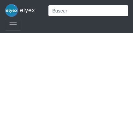
elyex