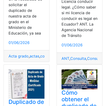
Licencia conducir
solicitar el
legal. ¿Cómo saber
duplicado de
si mi licencia de
nuestra acta de
conducir es legal en
grado en el
Ecuador? ANT. La
Ministerio de
Agencia Nacional
Educación, ya sea
de Tránsito
01/06/2026
01/06/2026
Acta grado
,
actas
,
coordenadas exactas
,
Distrito Educa
ANT
,
Consulta
,
Consulta o
Cómo
obtener el
Duplicado de
duplicado de