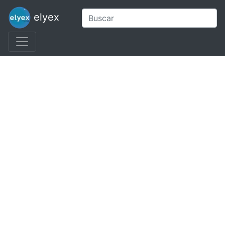
elyex