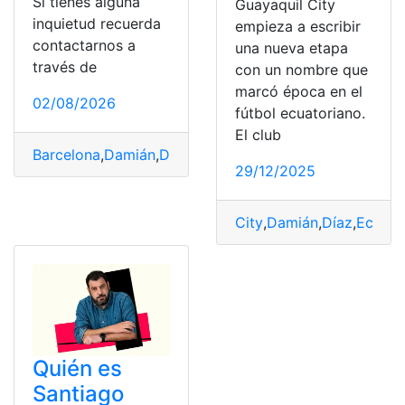
Si tienes alguna
Guayaquil City
inquietud recuerda
empieza a escribir
contactarnos a
una nueva etapa
través de
con un nombre que
marcó época en el
02/08/2026
fútbol ecuatoriano.
El club
Barcelona
,
Damián
,
Díaz
,
Salida
,
SINCERA
29/12/2025
City
,
Damián
,
Díaz
,
Ecuado
Quién es
Santiago