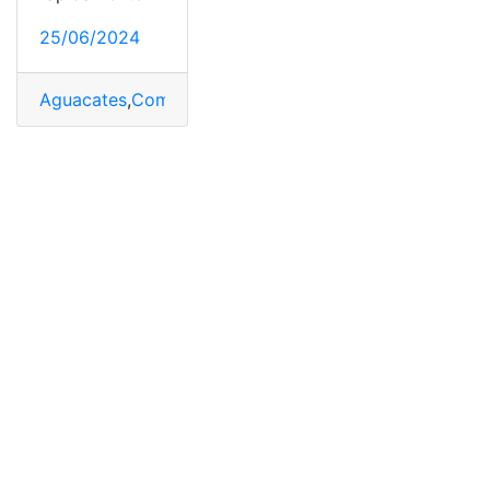
25/06/2024
Aguacates
,
Comer
,
deberían
,
no
,
Personas