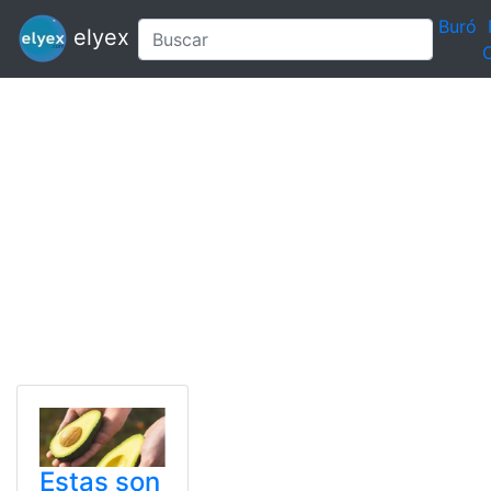
Buró
elyex
C
Estas son