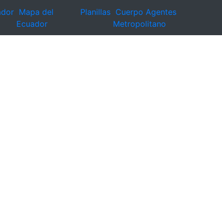
ador
Mapa del
Planillas
Cuerpo Agentes
Ecuador
Metropolitano