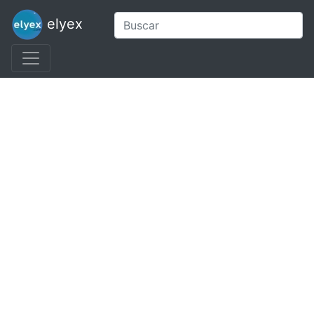
elyex