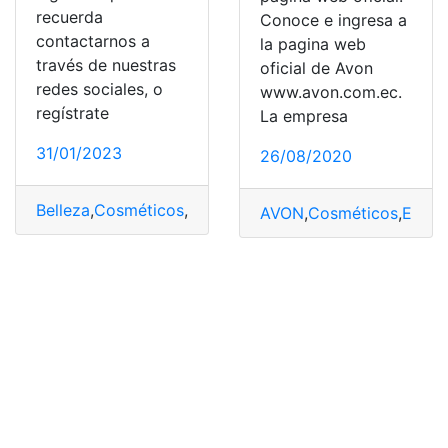
recuerda
Conoce e ingresa a
contactarnos a
la pagina web
través de nuestras
oficial de Avon
redes sociales, o
www.avon.com.ec.
regístrate
La empresa
31/01/2023
26/08/2020
Belleza
,
Cosméticos
,
Oportunidad
,
Plantas
,
sembrar
AVON
,
Cosméticos
,
Ecuad