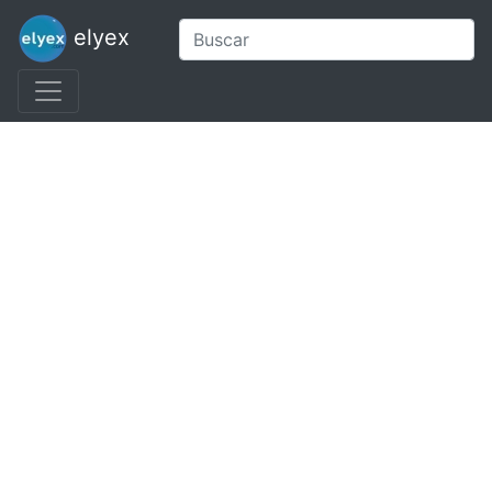
elyex