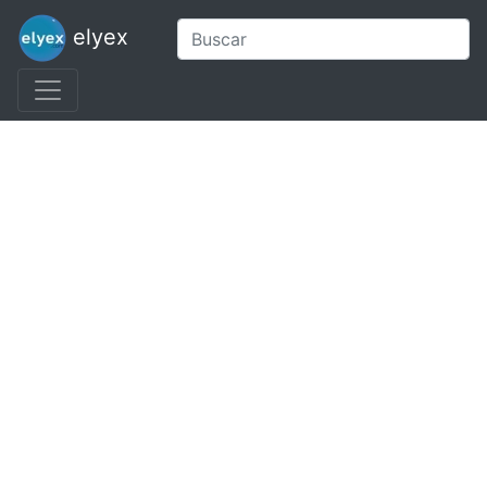
elyex