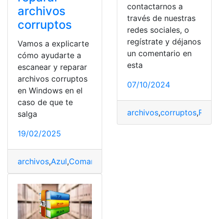
contactarnos a
archivos
través de nuestras
corruptos
redes sociales, o
regístrate y déjanos
Vamos a explicarte
un comentario en
cómo ayudarte a
esta
escanear y reparar
archivos corruptos
07/10/2024
en Windows en el
caso de que te
archivos
,
corruptos
,
Repa
salga
19/02/2025
archivos
,
Azul
,
Comandos
,
corruptos
,
escanear
,
pantalla