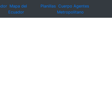
ador
Mapa del
Planillas
Cuerpo Agentes
Ecuador
Metropolitano