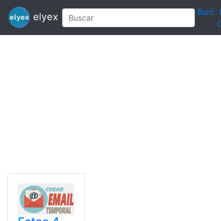
Buró
elyex
C