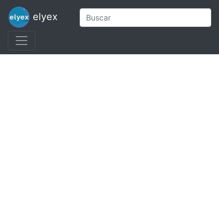
elyex