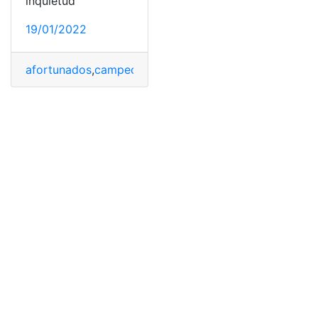
inquietud
19/01/2022
afortunados
,
campeonatos
,
Copa Mundial de Fútbol
,
es