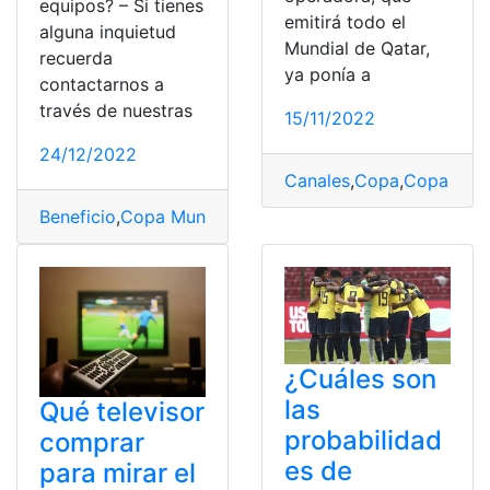
equipos? – Si tienes
emitirá todo el
alguna inquietud
Mundial de Qatar,
recuerda
ya ponía a
contactarnos a
través de nuestras
15/11/2022
24/12/2022
Canales
,
Copa
,
Copa Mund
Beneficio
,
Copa Mundial de Fútbol
,
Copa Sudamericana
¿Cuáles son
las
Qué televisor
probabilidad
comprar
es de
para mirar el