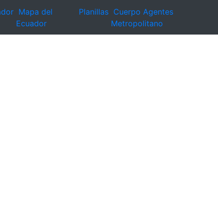
ador
Mapa del
Planillas
Cuerpo Agentes
Ecuador
Metropolitano