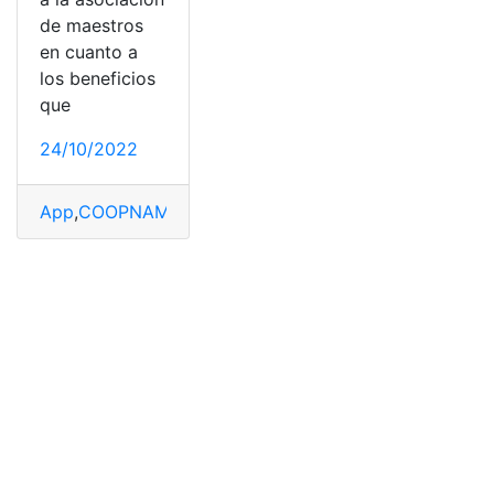
de maestros
en cuanto a
los beneficios
que
24/10/2022
App
,
COOPNAMA
,
Crear cuenta
,
cuenta
,
Estado
,
funcione