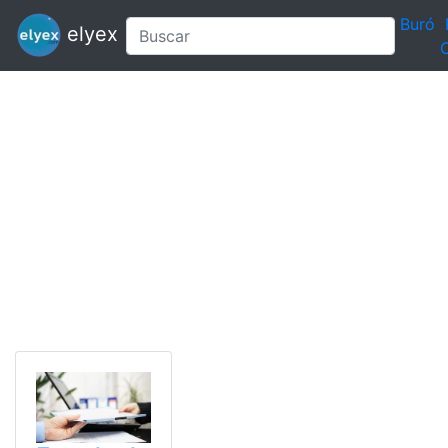
Buró
elyex
C