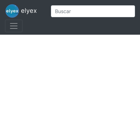
elyex