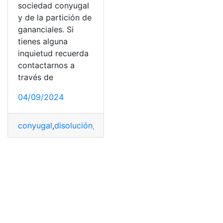
sociedad conyugal
y de la partición de
gananciales. Si
tienes alguna
inquietud recuerda
contactarnos a
través de
04/09/2024
conyugal
,
disolución
,
Divorcio
,
divorcios
,
gananciales
,
par