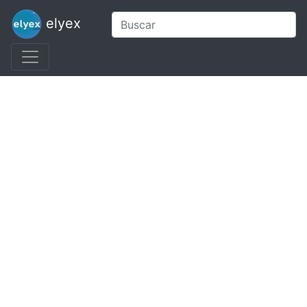
elyex