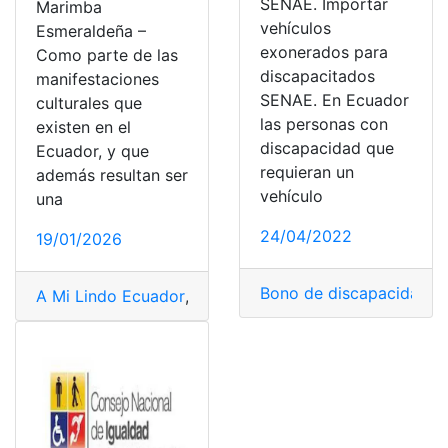
SENAE. Importar
Marimba
vehículos
Esmeraldeña –
exonerados para
Como parte de las
discapacitados
manifestaciones
SENAE. En Ecuador
culturales que
las personas con
existen en el
discapacidad que
Ecuador, y que
requieran un
además resultan ser
vehículo
una
24/04/2022
19/01/2026
Bono de discapacidad
,
C
A Mi Lindo Ecuador
,
Consejo Nacional de Igualdad de