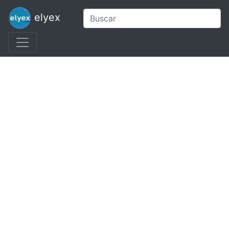
elyex