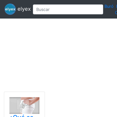
Buró
elyex
C