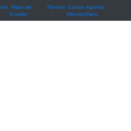
ador
Mapa del
Planillas
Cuerpo Agentes
Ecuador
Metropolitano