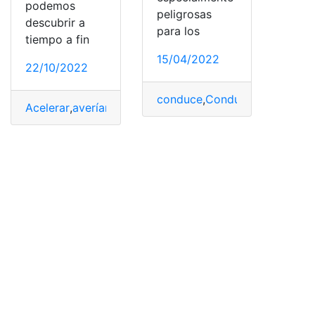
podemos
peligrosas
descubrir a
para los
tiempo a fin
15/04/2022
22/10/2022
conduce
,
Conductores
,
Distra
Acelerar
,
averían
,
Averías
,
Coches
,
conduce
,
Experiencia
,