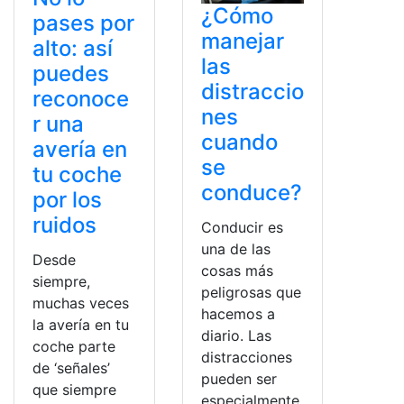
¿Cómo
pases por
manejar
alto: así
las
puedes
distraccio
reconoce
nes
r una
cuando
avería en
se
tu coche
conduce?
por los
ruidos
Conducir es
una de las
Desde
cosas más
siempre,
peligrosas que
muchas veces
hacemos a
la avería en tu
diario. Las
coche parte
distracciones
de ‘señales’
pueden ser
que siempre
especialmente