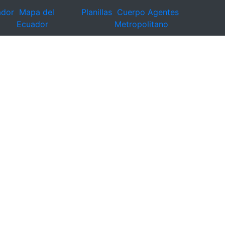
ador
Mapa del
Planillas
Cuerpo Agentes
Ecuador
Metropolitano