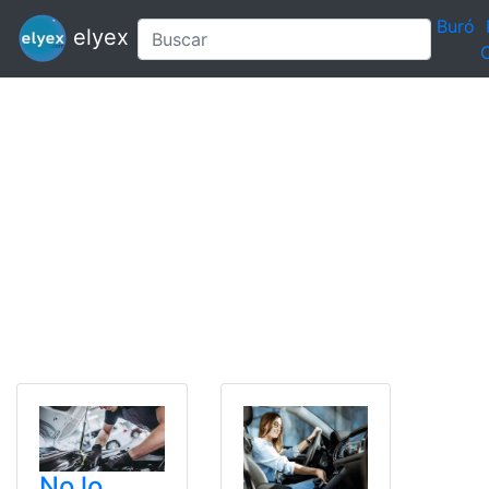
Buró
elyex
C
No lo