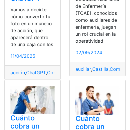
de Enfermería
Vamos a decirte
(TCAE), conocidos
cómo convertir tu
como auxiliares de
foto en un muñeco
enfermería, juegan
de acción, que
un rol crucial en la
aparecerá dentro
operatividad
de una caja con los
02/09/2024
11/04/2025
auxiliar
,
Castilla
,
Complem
acción
,
ChatGPT
,
Complementos
,
Convertir
,
foto
,
muñec
Cuánto
Cuánto
cobra un
cobra un