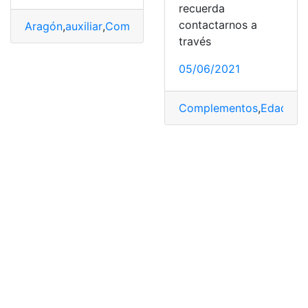
recuerda
contactarnos a
Aragón
,
auxiliar
,
Complementos
,
enfermería
,
España
,
pag
través
05/06/2021
Complementos
,
Edad
,
To