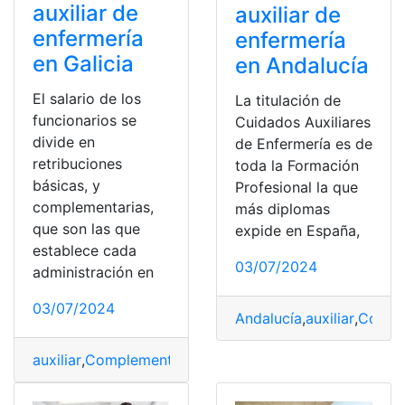
auxiliar de
auxiliar de
enfermería
enfermería
en Galicia
en Andalucía
El salario de los
La titulación de
funcionarios se
Cuidados Auxiliares
divide en
de Enfermería es de
retribuciones
toda la Formación
básicas, y
Profesional la que
complementarias,
más diplomas
que son las que
expide en España,
establece cada
03/07/2024
administración en
03/07/2024
Andalucía
,
auxiliar
,
Compl
auxiliar
,
Complementos
,
enfermería
,
España
,
Galicia
,
prod