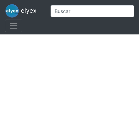
elyex