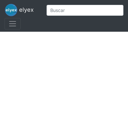
elyex