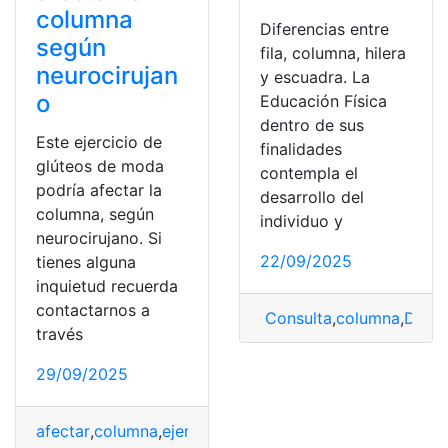
columna
Diferencias entre
según
fila, columna, hilera
neurocirujan
y escuadra. La
o
Educación Física
dentro de sus
Este ejercicio de
finalidades
glúteos de moda
contempla el
podría afectar la
desarrollo del
columna, según
individuo y
neurocirujano. Si
22/09/2025
tienes alguna
inquietud recuerda
contactarnos a
Consulta
,
columna
,
Difer
través
29/09/2025
afectar
,
columna
,
ejercicio
,
glúteos
,
neurocirujano