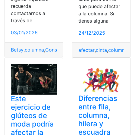
recuerda
que puede afectar
contactarnos a
a la columna. Si
través de
tienes alguna
03/01/2026
24/12/2025
Betsy
,
columna
,
Consejos
,
Fortalecer
afectar
,
cinta
,
columna
,
co
Diferencias
Este
entre fila,
ejercicio de
columna,
glúteos de
hilera y
moda podría
escuadra
afectar la