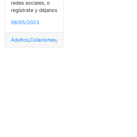
redes sociales, o
regístrate y déjanos
06/05/2023
Adultos
,
Colaciones
,
dulces rellenos
,
Ingredientes
,
Rioba