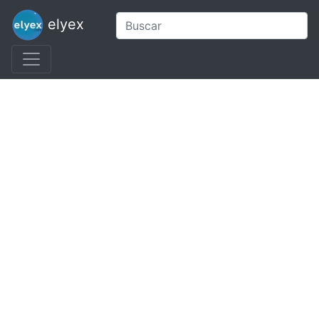
elyex