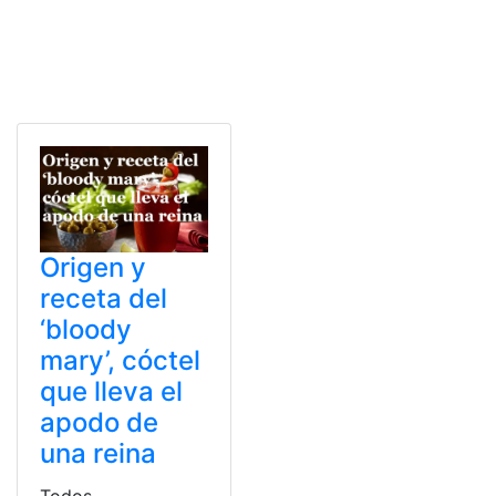
Origen y
receta del
‘bloody
mary’, cóctel
que lleva el
apodo de
una reina
Todos