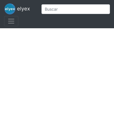
elyex