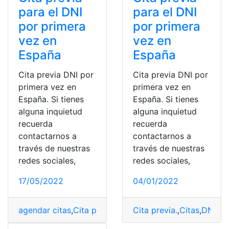
para el DNI
para el DNI
por primera
por primera
vez en
vez en
España
España
Cita previa DNI por
Cita previa DNI por
primera vez en
primera vez en
España. Si tienes
España. Si tienes
alguna inquietud
alguna inquietud
recuerda
recuerda
contactarnos a
contactarnos a
través de nuestras
través de nuestras
redes sociales,
redes sociales,
17/05/2022
04/01/2022
agendar citas
,
Cita previa
,
Cita previa.
Cita previa.
,
Citas
,
Citas
,
citas IESS
,
DNI
,
dn
,