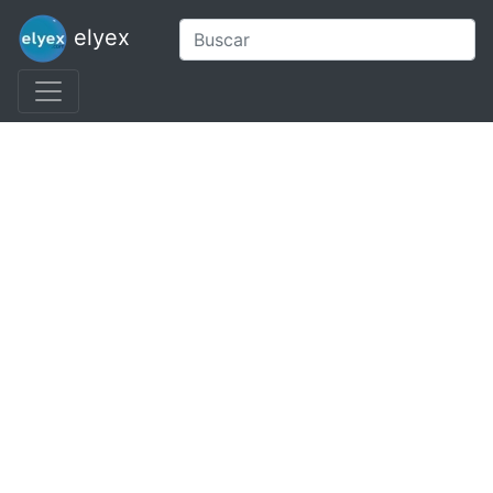
elyex