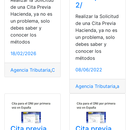
Realizar la Solicitud
2/
de una Cita Previa
Hacienda, ya no es
Realizar la Solicitud
un problema, solo
de una Cita Previa
debes saber y
Hacienda, ya no es
conocer los
un problema, solo
métodos
debes saber y
conocer los
18/02/2026
métodos
08/06/2022
Agencia Tributaria
,
Cita previa
,
Cita previa.
,
España
,
Mini
Agencia Tributaria
,
autor
Cita previa
Cita previa