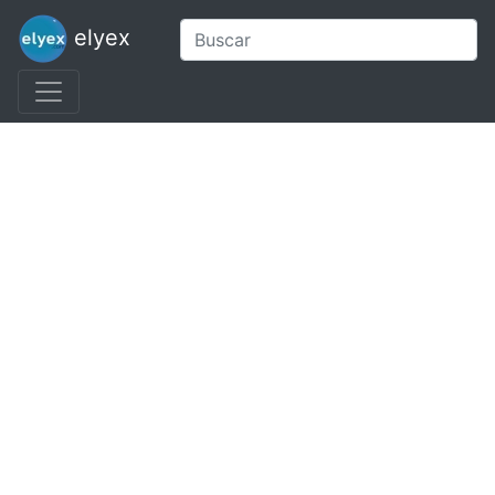
elyex