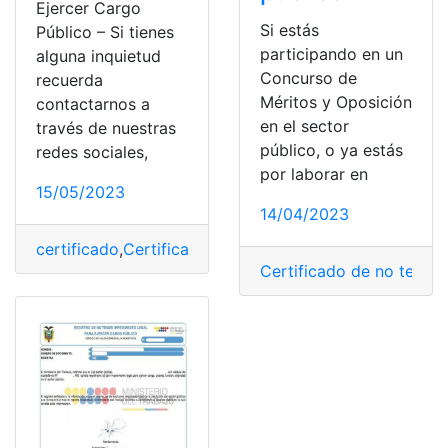
Ejercer Cargo
Si estás
Público – Si tienes
participando en un
alguna inquietud
Concurso de
recuerda
Méritos y Oposición
contactarnos a
en el sector
través de nuestras
público, o ya estás
redes sociales,
por laborar en
15/05/2023
14/04/2023
certificado
,
Certificado de no tener impedimento
,
Minis
Certificado de no tener