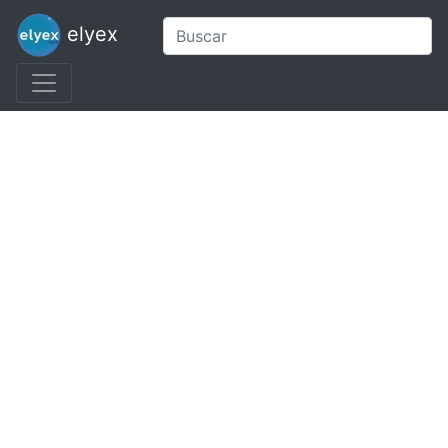
elyex