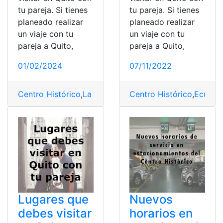
tu pareja. Si tienes
tu pareja. Si tienes
planeado realizar
planeado realizar
un viaje con tu
un viaje con tu
pareja a Quito,
pareja a Quito,
01/02/2024
07/11/2022
Centro Histórico
,
La Ronda
,
Lugares
Centro Histórico
,
pareja
,
Quito
,
Ecuado
,
Turis
Lugares que
Nuevos
debes visitar
horarios en