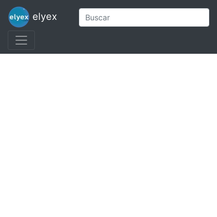
elyex