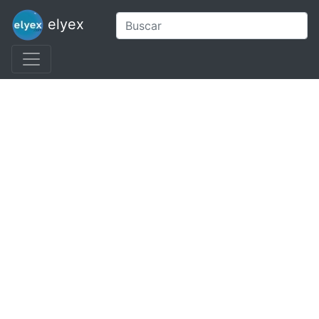
elyex