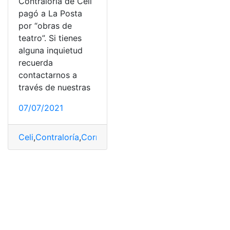
Contraloría de Celi
pagó a La Posta
por “obras de
teatro”. Si tienes
alguna inquietud
recuerda
contactarnos a
través de nuestras
07/07/2021
Celi
,
Contraloría
,
Corrupción
,
La Posta
,
pago