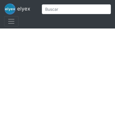
elyex