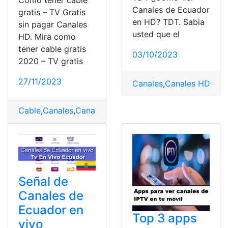
Cómo tener cable
Canales de Ecuador
gratis – TV Gratis
en HD? TDT. Sabia
sin pagar Canales
usted que el
HD. Mira como
tener cable gratis
03/10/2023
2020 – TV gratis
27/11/2023
Canales
,
Canales HD
,
Ecu
Cable
,
Canales
,
Canales HD
,
Gratis
,
TV
Señal de
Canales de
Ecuador en
Top 3 apps
vivo