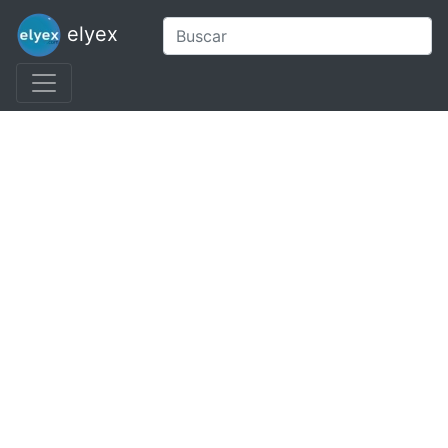
elyex