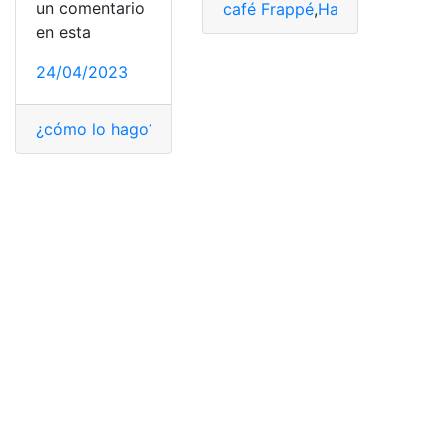
un comentario
café Frappé
,
Hacer
,
Ingredient
en esta
24/04/2023
¿cómo lo hago?
,
café Frappé