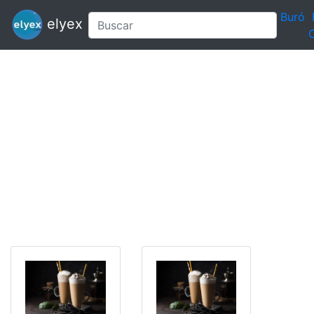
Buró
elyex
C