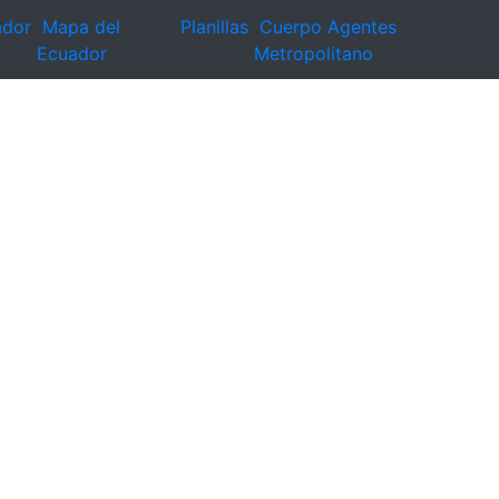
ador
Mapa del
Planillas
Cuerpo Agentes
Ecuador
Metropolitano