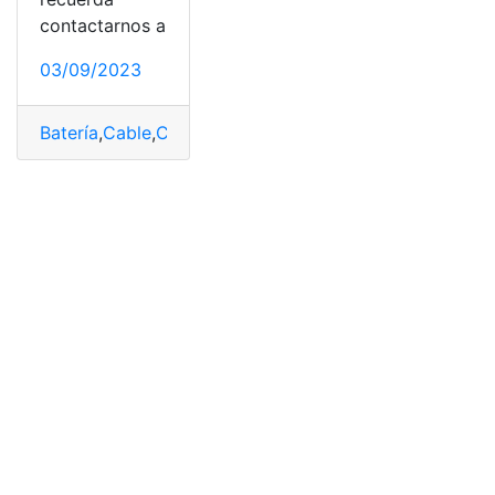
contactarnos a
03/09/2023
Batería
,
Cable
,
Cable tipo C
,
cargador
,
Cargadores
,
Chro