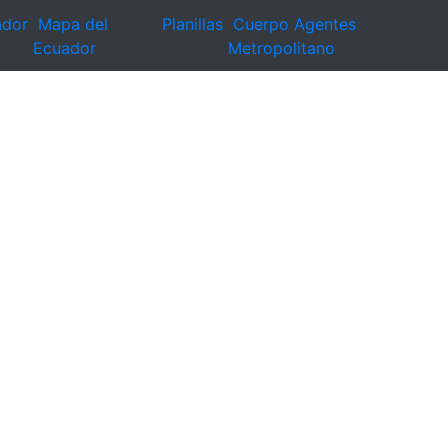
ador
Mapa del
Planillas
Cuerpo Agentes
Ecuador
Metropolitano