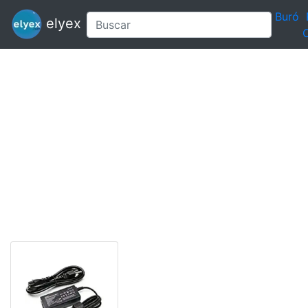
Buró
elyex
C