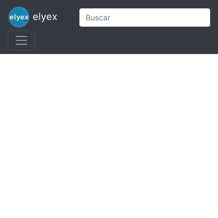
elyex