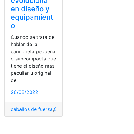
evoluciona
en diseño y
equipamient
o
Cuando se trata de
hablar de la
camioneta pequeña
o subcompacta que
tiene el diseño más
peculiar u original
de
26/08/2022
caballos de fuerza
,
Consumo
,
consumo de gasolina
,
Kia