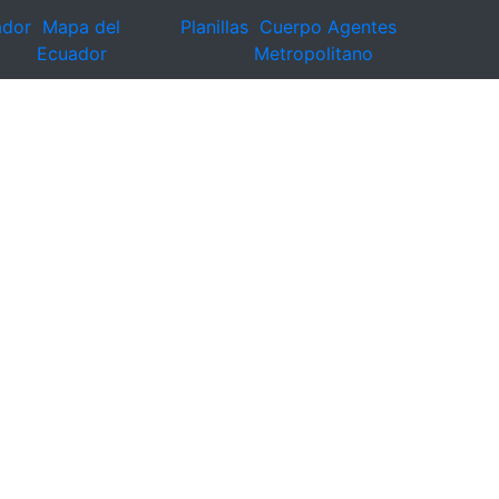
ador
Mapa del
Planillas
Cuerpo Agentes
Ecuador
Metropolitano