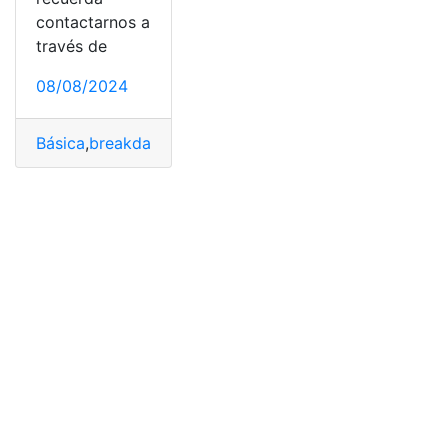
contactarnos a
través de
08/08/2024
Básica
,
breakdance
,
entenderle
,
guía
,
Juegos
,
Olímpicos