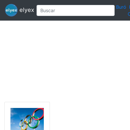
Buró
elyex
C