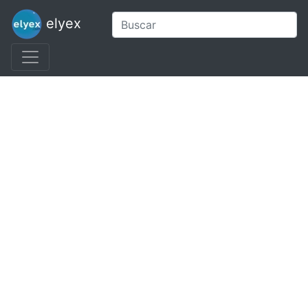
elyex