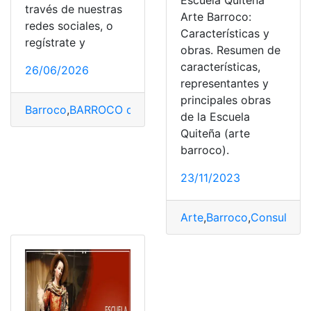
Escuela Quiteña
través de nuestras
Arte Barroco:
redes sociales, o
Características y
regístrate y
obras. Resumen de
características,
26/06/2026
representantes y
principales obras
Barroco
,
BARROCO quiteño
,
quiteño
de la Escuela
Quiteña (arte
barroco).
23/11/2023
Arte
,
Barroco
,
Consulta
,
Co