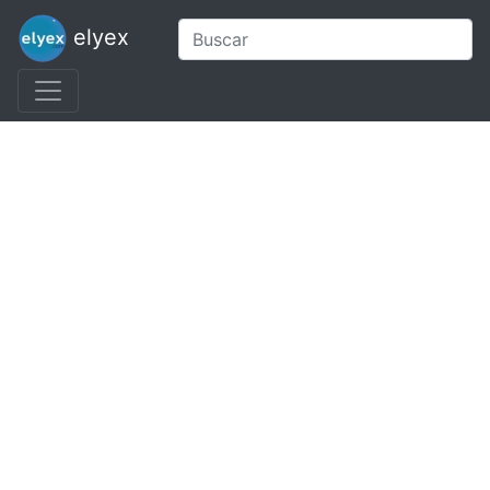
elyex