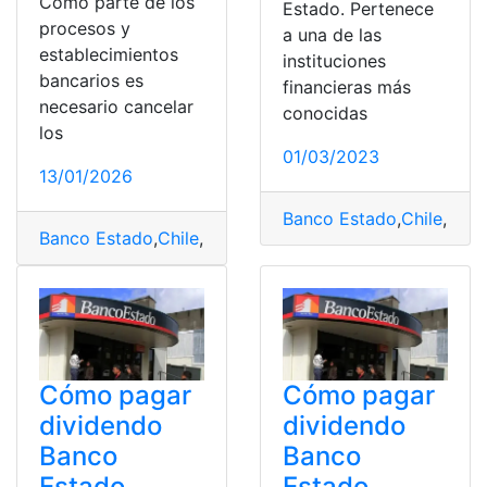
Como parte de los
Estado. Pertenece
procesos y
a una de las
establecimientos
instituciones
bancarios es
financieras más
necesario cancelar
conocidas
los
01/03/2023
13/01/2026
Banco Estado
,
Chile
,
En L
Banco Estado
,
Chile
,
Dividendos
,
pagar
,
Servicios
Cómo pagar
Cómo pagar
dividendo
dividendo
Banco
Banco
Estado
Estado