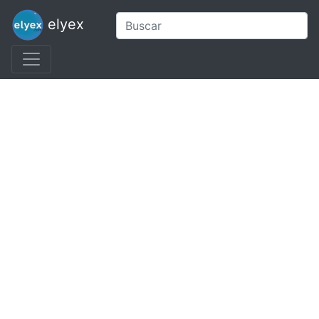
elyex