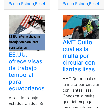
Banco Estado
,
Beneficios
,
Chile
Banco Estado
,
Dividendos
,
pagar
,
Beneficios
AMT Quito
cuál es la
EE.UU.
multa por
ofrece visas
circular con
de trabajo
llantas lisas
temporal
AMT Quito cuál es
para
la multa por circular
ecuatorianos
con llantas lisas.
Conozca la multa
Visas de trabajo
que deben pagar
Estados Unidos. Si
los conductores de