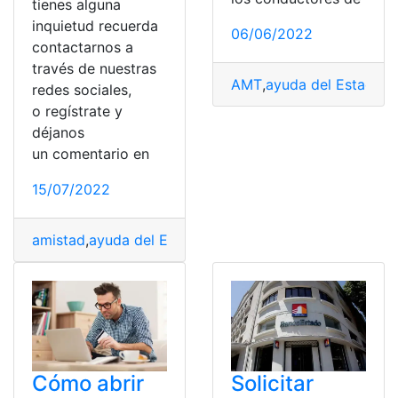
tienes alguna
inquietud recuerda
06/06/2022
contactarnos a
través de nuestras
AMT
,
ayuda del Estado
,
B
redes sociales,
o regístrate y
déjanos
un comentario en
15/07/2022
amistad
,
ayuda del Estado
,
Banco del Estado
,
Banco Es
Cómo abrir
Solicitar