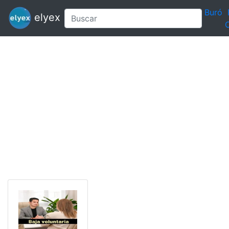
Buró
elyex
C