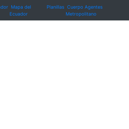
ador
Mapa del
Planillas
Cuerpo Agentes
Ecuador
Metropolitano