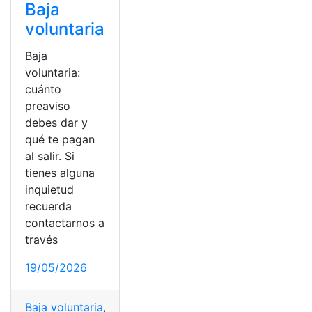
Baja
voluntaria
Baja
voluntaria:
cuánto
preaviso
debes dar y
qué te pagan
al salir. Si
tienes alguna
inquietud
recuerda
contactarnos a
través
19/05/2026
Baja voluntaria
,
Carta
,
España
,
Finiquito
,
SEPE