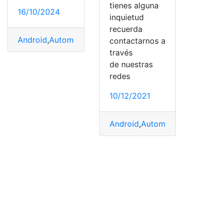
tienes alguna
16/10/2024
inquietud
recuerda
Android
,
Automotive
,
KTM
,
Moto
,
Móvil
,
RAM
,
Ruedas
contactarnos a
través
de nuestras
redes
10/12/2021
Android
,
Automotive
,
Coches
,
F