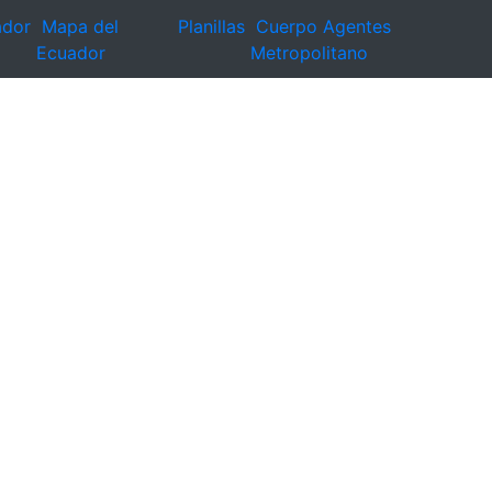
ador
Mapa del
Planillas
Cuerpo Agentes
Ecuador
Metropolitano