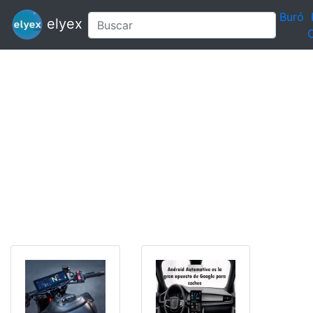
Buró
elyex
C