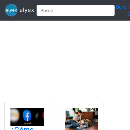
Buró
elyex
C
¿Cómo