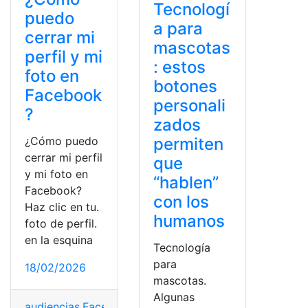
Tecnologí
puedo
a para
cerrar mi
mascotas
perfil y mi
: estos
foto en
botones
Facebook
personali
?
zados
¿Cómo puedo
permiten
cerrar mi perfil
que
y mi foto en
“hablen”
Facebook?
con los
Haz clic en tu.
humanos
foto de perfil.
en la esquina
Tecnología
para
18/02/2026
mascotas.
Algunas
audiencias
,
Facebook
,
foto en Facebook
,
Fotos
,
perfil e