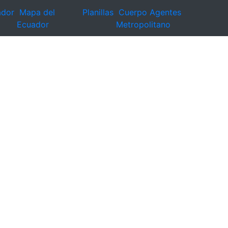
ador
Mapa del
Planillas
Cuerpo Agentes
Ecuador
Metropolitano