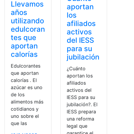
Llevamos
aportan
años
los
utilizando
afiliados
edulcoran
activos
tes que
del IESS
aportan
para su
calorías
jubilación
Edulcorantes
¿Cuánto
que aportan
aportan los
calorías . El
afiliados
azúcar es uno
activos del
de los
IESS para su
alimentos más
jubilación?. El
cotidianos y
IESS prepara
uno sobre el
una reforma
que las
legal que
garantice el