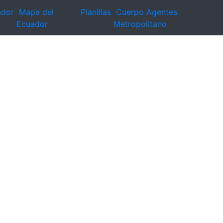
ador
Mapa del
Planillas
Cuerpo Agentes
Ecuador
Metropolitano