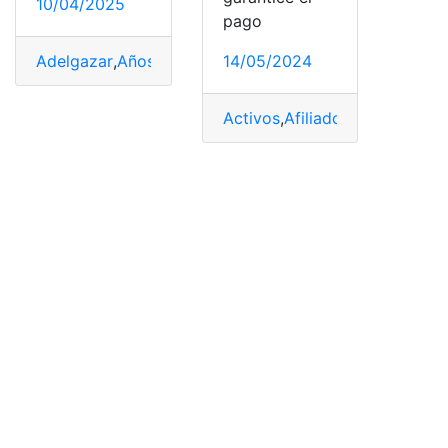
10/04/2025
pago
14/05/2024
Adelgazar
,
Años
,
aportan
,
Calorías
,
edulcorantes
,
utiliza
Activos
,
Afiliados
,
aportan
,
Cuá