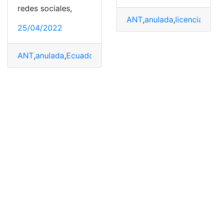
redes sociales,
ANT
,
anulada
,
licencia
,
lic
25/04/2022
ANT
,
anulada
,
Ecuador
,
Matrícula
,
Pasos