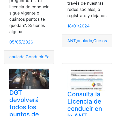
preguntado si tu
través de nuestras
licencia de conducir
redes sociales, o
sigue vigente o
regístrate y déjanos
cuántos puntos te
quedan?. Si tienes
18/01/2024
alguna
ANT
,
anulada
,
Cursos
,
Lic
05/05/2026
anulada
,
Conducir
,
Ecuador
,
licencia
,
Pasos
,
Verificar
DGT
Consulta la
devolverá
Licencia de
todos los
conducir en
puntos de
la ANT