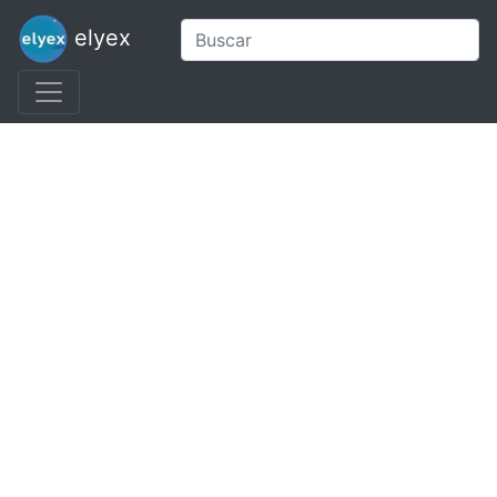
elyex