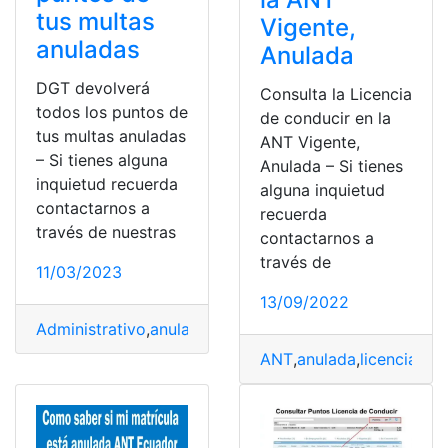
tus multas
Vigente,
anuladas
Anulada
DGT devolverá
Consulta la Licencia
todos los puntos de
de conducir en la
tus multas anuladas
ANT Vigente,
– Si tienes alguna
Anulada – Si tienes
inquietud recuerda
alguna inquietud
contactarnos a
recuerda
través de nuestras
contactarnos a
través de
11/03/2023
13/09/2022
Administrativo
,
anulada
,
DGT
,
España
,
Multas
,
Puntos
ANT
,
anulada
,
licencia
,
lic